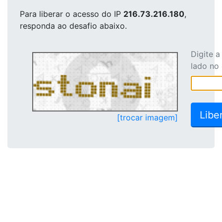
Para liberar o acesso
do IP
216.73.216.180
,
responda ao desafio abaixo.
Digite 
lado no
[trocar imagem]