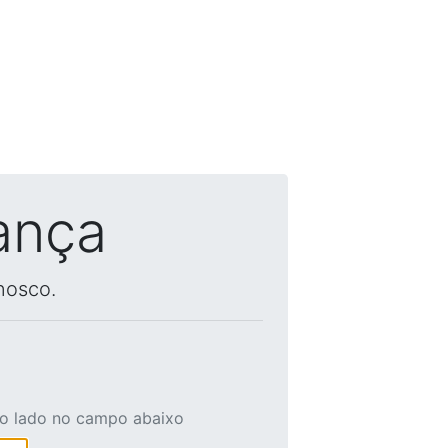
ança
nosco.
ao lado no campo abaixo