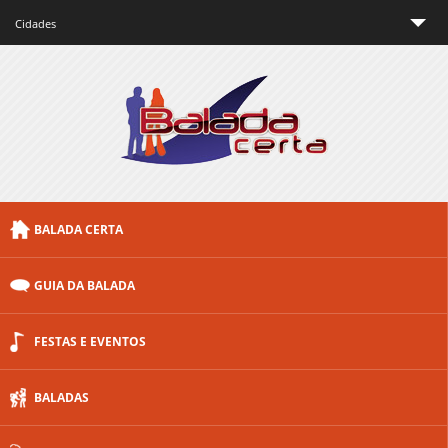
Cidades
São Paulo
Rio de Janeiro
Minas Gerais
Brasília
BALADA CERTA
Curitiba
Porto Alegre
GUIA DA BALADA
Floripa
FESTAS E EVENTOS
Outras cidades
BALADAS