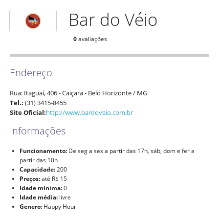
Bar do Véio
0
avaliações
Endereço
Rua: Itaguaí, 406
- Caiçara -
Belo Horizonte
/
MG
Tel.:
(31) 3415-8455
Site Oficial:
http://www.bardoveio.com.br
Informações
Funcionamento:
De seg a sex a partir das 17h, sáb, dom e fer a
partir das 10h
Capacidade:
200
Preços:
até R$ 15
Idade mínima:
0
Idade média:
livre
Genero:
Happy Hour