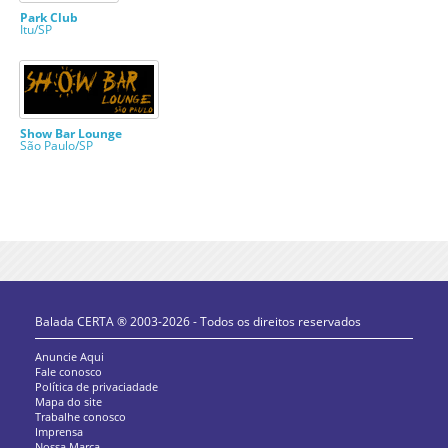
Park Club
Itu/SP
Show Bar Lounge
São Paulo/SP
Balada CERTA ® 2003-2026 - Todos os direitos reservados
Anuncie Aqui
Fale conosco
Política de privaciadade
Mapa do site
Trabalhe conosco
Imprensa
Nossa Marca