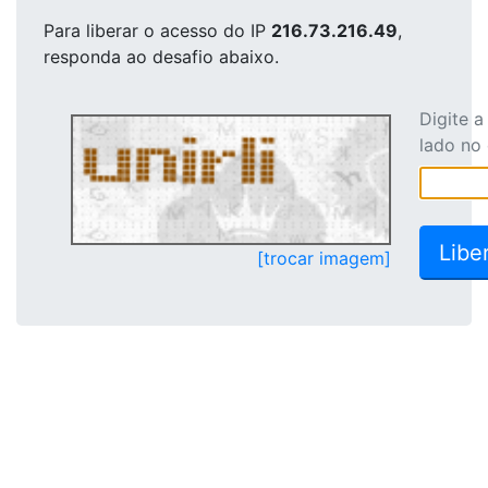
Para liberar o acesso
do IP
216.73.216.49
,
responda ao desafio abaixo.
Digite 
lado no
[trocar imagem]