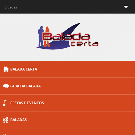
Cidades
São Paulo
Rio de Janeiro
Minas Gerais
Brasília
BALADA CERTA
Curitiba
Porto Alegre
GUIA DA BALADA
Floripa
FESTAS E EVENTOS
Outras cidades
BALADAS