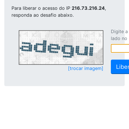
Para liberar o acesso
do IP
216.73.216.24
,
responda ao desafio abaixo.
Digite 
lado no
[trocar imagem]