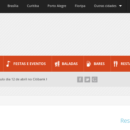
Brasília
Curitiba
Porto Alegre
Floripa
Outras cidades
FESTAS E EVENTOS
BALADAS
BARES
REST
lo dia 12 de abril no Citibank Hall...
04 de abril no Clash Club...
o Paulo neste sábado...
a Quest...
Res