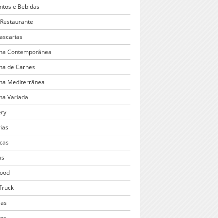
ntos e Bebidas
 Restaurante
ascarias
ha Contemporânea
ha de Carnes
ha Mediterrânea
ha Variada
ery
ias
cas
as
Food
Truck
ias
cos