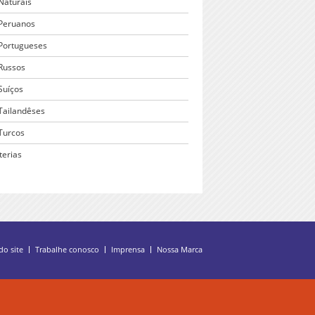
 Naturais
 Peruanos
 Portugueses
 Russos
Suíços
 Tailandêses
 Turcos
terias
o site
Trabalhe conosco
Imprensa
Nossa Marca