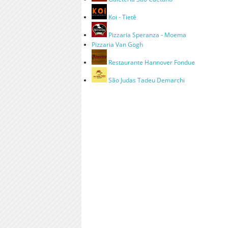
Koi - Tietê
Pizzaria Speranza - Moema
Pizzaria Van Gogh
Restaurante Hannover Fondue
São Judas Tadeu Demarchi