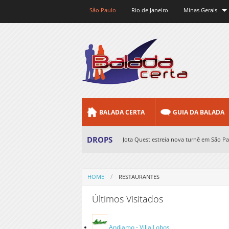
São Paulo
Rio de Janeiro
Minas Gerais
BALADA CERTA
GUIA DA BALADA
DROPS
Jota Quest estreia nova turnê em São Pau
DJ BL3nd pela primeira vez no Brasil dia 
DJ alemão Sven Väth se apresenta em Sã
HOME
RESTAURANTES
DJ Babey Drew participa de shows do Jot
Últimos Visitados
Andiamo - Villa Lobos