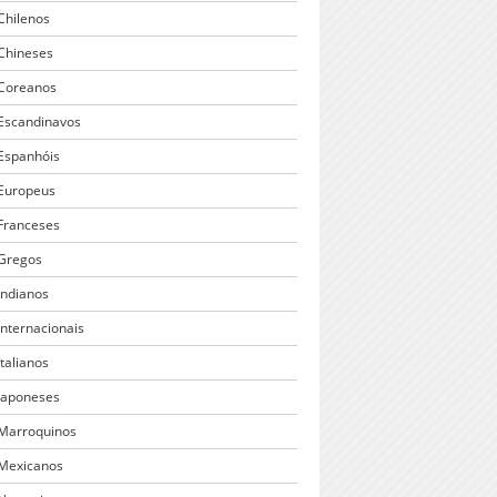
 Chilenos
 Chineses
 Coreanos
 Escandinavos
 Espanhóis
 Europeus
 Franceses
 Gregos
Indianos
Internacionais
Italianos
 Japoneses
 Marroquinos
 Mexicanos