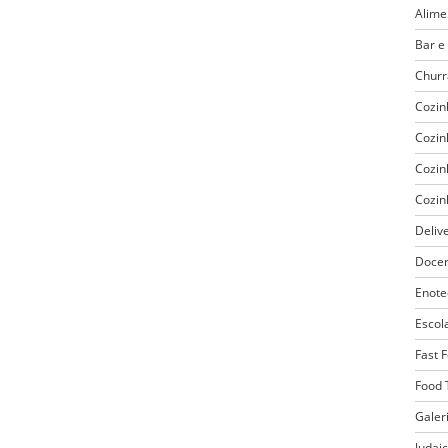
Alime
Bar e
Churr
Cozin
Cozin
Cozin
Cozin
Deliv
Docer
Enote
Escol
Fast 
Food 
Galer
Judai