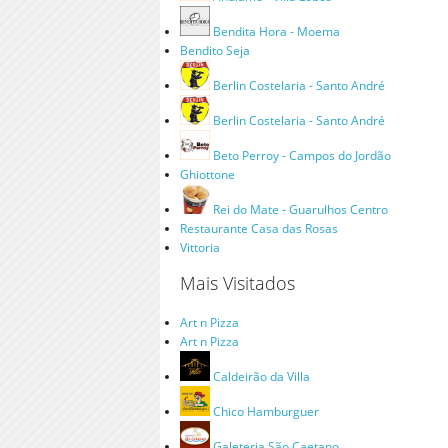
Bendita Hora - Moema
Bendito Seja
Berlin Costelaria - Santo André
Berlin Costelaria - Santo André
Beto Perroy - Campos do Jordão
Ghiottone
Rei do Mate - Guarulhos Centro
Restaurante Casa das Rosas
Vittoria
Mais Visitados
Art n Pizza
Art n Pizza
Caldeirão da Villa
Chico Hamburguer
Galeteria São Caetano