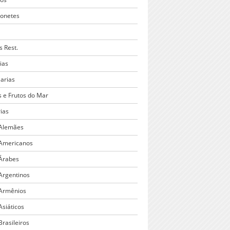
onetes
s Rest.
ias
larias
s e Frutos do Mar
rias
 Alemães
 Americanos
 Árabes
 Argentinos
 Armênios
Asiáticos
Brasileiros