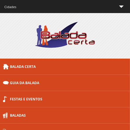
Cidades
São Paulo
Rio de Janeiro
Minas Gerais
Brasília
BALADA CERTA
Curitiba
Porto Alegre
GUIA DA BALADA
Floripa
FESTAS E EVENTOS
Outras cidades
BALADAS