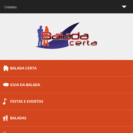
Cidades
São Paulo
Rio de Janeiro
Minas Gerais
Brasília
BALADA CERTA
Curitiba
Porto Alegre
GUIA DA BALADA
Floripa
FESTAS E EVENTOS
Outras cidades
BALADAS