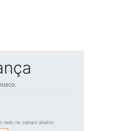
ança
nosco.
ao lado no campo abaixo