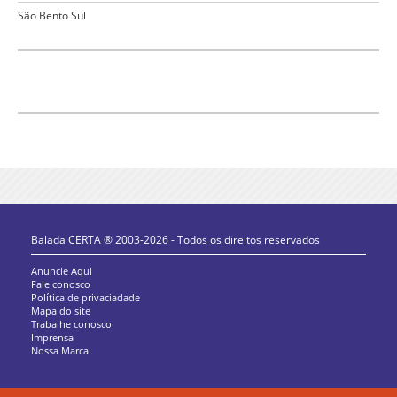
São Bento Sul
Balada CERTA ® 2003-2026 - Todos os direitos reservados
Anuncie Aqui
Fale conosco
Política de privaciadade
Mapa do site
Trabalhe conosco
Imprensa
Nossa Marca