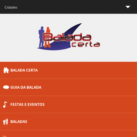
Cidades
São Paulo
Rio de Janeiro
Minas Gerais
Brasília
BALADA CERTA
Curitiba
Porto Alegre
GUIA DA BALADA
Floripa
FESTAS E EVENTOS
Outras cidades
BALADAS