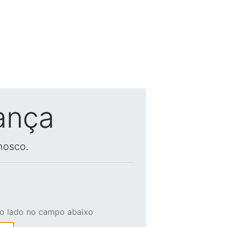
ança
nosco.
ao lado no campo abaixo