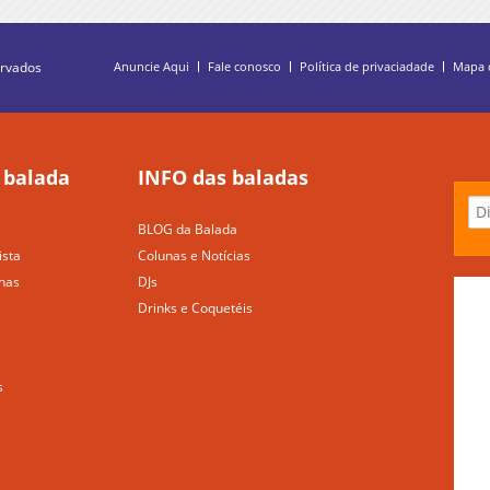
ervados
Anuncie Aqui
Fale conosco
Política de privaciadade
Mapa d
 balada
INFO das baladas
BLOG da Balada
ista
Colunas e Notícias
nas
DJs
Drinks e Coquetéis
s