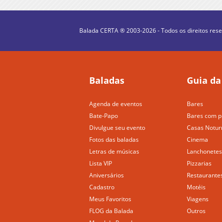
Balada CERTA ® 2003-2026 - Todos os direitos res
Baladas
Guia da
Agenda de eventos
Bares
Bate-Papo
Bares com p
Divulgue seu evento
Casas Notur
Fotos das baladas
Cinema
Letras de músicas
Lanchonetes
Lista VIP
Pizzarias
Aniversários
Restaurante
Cadastro
Motéis
Meus Favoritos
Viagens
FLOG da Balada
Outros