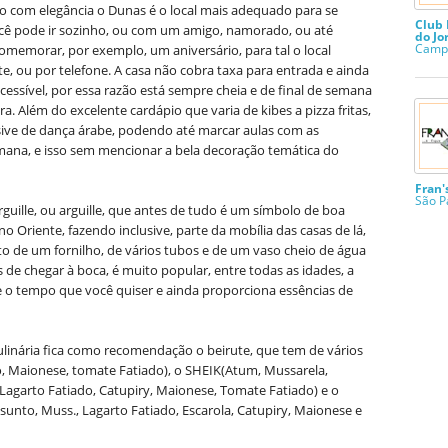
com elegância o Dunas é o local mais adequado para se
Club 
 você pode ir sozinho, ou com um amigo, namorado, ou até
do Jo
Campo
morar, por exemplo, um aniversário, para tal o local
te, ou por telefone. A casa não cobra taxa para entrada e ainda
cessível, por essa razão está sempre cheia e de final de semana
a. Além do excelente cardápio que varia de kibes a pizza fritas,
lusive de dança árabe, podendo até marcar aulas com as
mana, e isso sem mencionar a bela decoração temática do
Fran'
São P
uille, ou arguille, que antes de tudo é um símbolo de boa
 Oriente, fazendo inclusive, parte da mobília das casas de lá,
sto de um fornilho, de vários tubos e de um vaso cheio de água
 de chegar à boca, é muito popular, entre todas as idades, a
 o tempo que você quiser e ainda proporciona essências de
ulinária fica como recomendação o beirute, que tem de vários
o, Maionese, tomate Fatiado), o SHEIK(Atum, Mussarela,
Lagarto Fatiado, Catupiry, Maionese, Tomate Fatiado) e o
unto, Muss., Lagarto Fatiado, Escarola, Catupiry, Maionese e