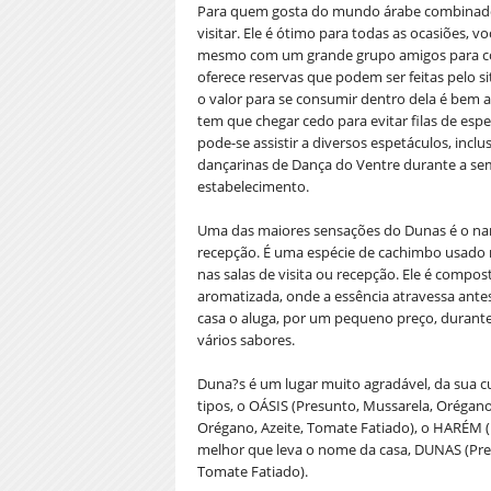
Para quem gosta do mundo árabe combinado 
visitar. Ele é ótimo para todas as ocasiões,
mesmo com um grande grupo amigos para come
oferece reservas que podem ser feitas pelo si
o valor para se consumir dentro dela é bem a
tem que chegar cedo para evitar filas de esper
pode-se assistir a diversos espetáculos, inc
dançarinas de Dança do Ventre durante a se
estabelecimento.
Uma das maiores sensações do Dunas é o narg
recepção. É uma espécie de cachimbo usado no
nas salas de visita ou recepção. Ele é compo
aromatizada, onde a essência atravessa antes
casa o aluga, por um pequeno preço, durante
vários sabores.
Duna?s é um lugar muito agradável, da sua c
tipos, o OÁSIS (Presunto, Mussarela, Orégan
Orégano, Azeite, Tomate Fatiado), o HARÉM (
melhor que leva o nome da casa, DUNAS (Pres
Tomate Fatiado).