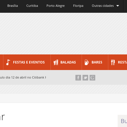
Brasília
Curitiba
Porto Alegre
Floripa
Outras cidades
FESTAS E EVENTOS
BALADAS
BARES
REST
lo dia 12 de abril no Citibank Hall...
04 de abril no Clash Club...
o Paulo neste sábado...
a Quest...
r
Bu