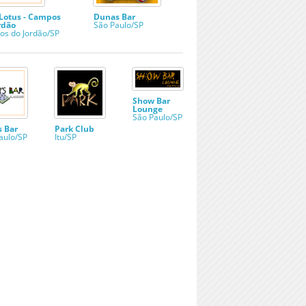
Lotus - Campos
Dunas Bar
rdão
São Paulo/SP
s do Jordão/SP
Show Bar
Lounge
São Paulo/SP
s Bar
Park Club
aulo/SP
Itu/SP