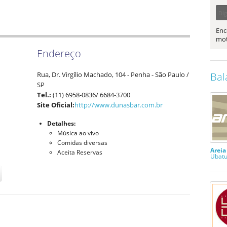
Enc
mot
Endereço
Rua, Dr. Virgílio Machado, 104
- Penha -
São Paulo
/
Bal
SP
Tel.:
(11) 6958-0836/ 6684-3700
Site Oficial:
http://www.dunasbar.com.br
Detalhes:
Música ao vivo
Comidas diversas
Arei
Aceita Reservas
Ubatu