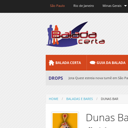
São Paulo
Rio de Janeiro
Minas Gerais
BALADA CERTA
GUIA DA BALADA
DROPS
Jota Quest estreia nova turnê em São Pau
DJ BL3nd pela primeira vez no Brasil dia 
DJ alemão Sven Väth se apresenta em Sã
HOME
BALADAS E BARES
DUNAS BAR
DJ Babey Drew participa de shows do Jot
Dunas Ba