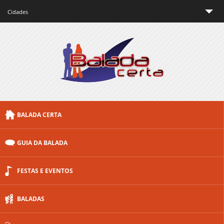
Cidades
São Paulo
Rio de Janeiro
Minas Gerais
Brasília
BALADA CERTA
Curitiba
Porto Alegre
GUIA DA BALADA
Floripa
FESTAS E EVENTOS
Outras cidades
BALADAS