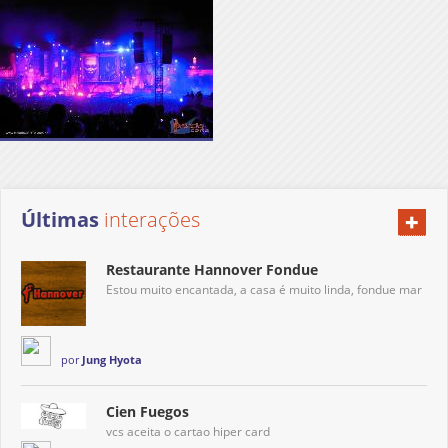
+
Últimas
interações
Restaurante Hannover Fondue
Estou muito encantada, a casa é muito linda, fondue mar
por
Jung Hyota
Cien Fuegos
vcs aceita o cartao hiper card