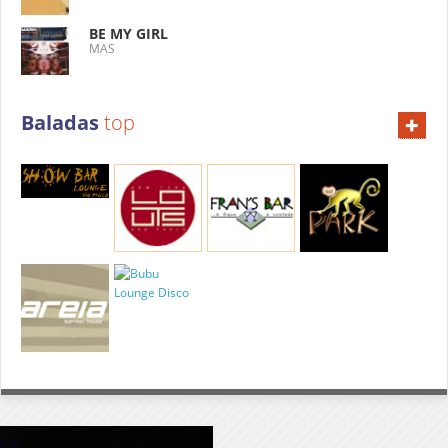
BE MY GIRL
MAS
+
Baladas
top