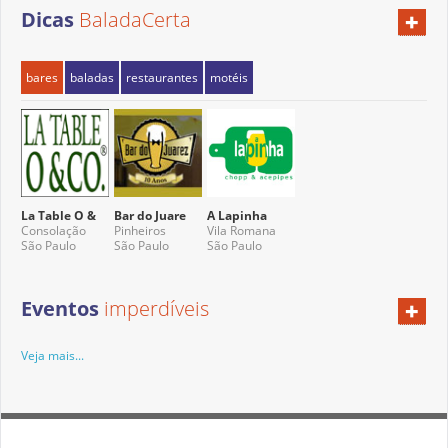
+
Dicas
BaladaCerta
bares
baladas
restaurantes
motéis
La Table O &
Bar do Juare
A Lapinha
Consolação
Pinheiros
Vila Romana
São Paulo
São Paulo
São Paulo
+
Eventos
imperdíveis
Veja mais...