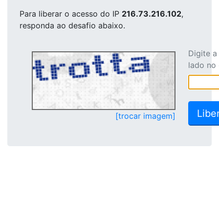
Para liberar o acesso
do IP
216.73.216.102
,
responda ao desafio abaixo.
Digite 
lado no
[trocar imagem]